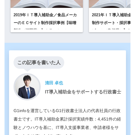
2019年ＩＴ導入補助金／食品メーカ
2021年ＩＴ導入補助金
ーのＥＣサイト制作採択事例【味噌
制作サポート・採択事例
製造（福岡県）】カラーミーショッ
ビール（島根県）】ＢＡ
プ
この記事を書いた人
清田 卓也
IT導入補助金をサポートする行政書士
G1infoを運営しているG1行政書士法人の代表社員の行政
書士です。IT導入補助金累計採択実績件数：4,451件の経
験とノウハウを基に、IT導入支援事業者、申請者様をサ