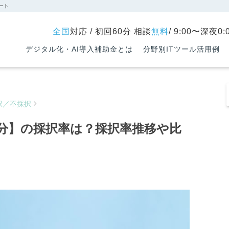
ート
全国
対応 / 初回60分 相談
無料
/ 9:00〜深夜0
デジタル化・AI導入補助金とは
分野別ITツール活用例
択／不採択
締切分】の採択率は？採択率推移や比