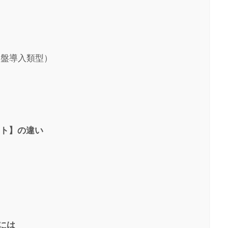
基盤導入類型）
イント】の違い
には